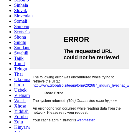
Sinhala
Slovak
Slovenian
Somali
Samoan
Scots Gaelic
Shona
Sindhi
Sundanese
Swahili
Tajik
Tamil
Telugu
Thai
Ukrainian
Urdu
Uzbek
Vietnamese
Welsh
Xhosa
Yiddish
Yoruba
Zulu
Kinyarwanda