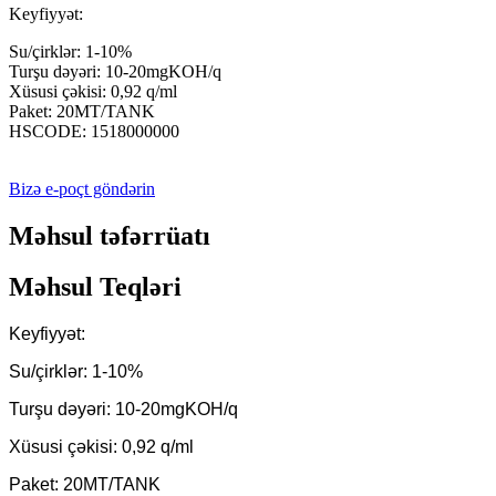
Keyfiyyət:
Su/çirklər: 1-10%
Turşu dəyəri: 10-20mgKOH/q
Xüsusi çəkisi: 0,92 q/ml
Paket: 20MT/TANK
HSCODE: 1518000000
Bizə e-poçt göndərin
Məhsul təfərrüatı
Məhsul Teqləri
Keyfiyyət:
Su/çirklər: 1-10%
Turşu dəyəri: 10-20mgKOH/q
Xüsusi çəkisi: 0,92 q/ml
Paket: 20MT/TANK