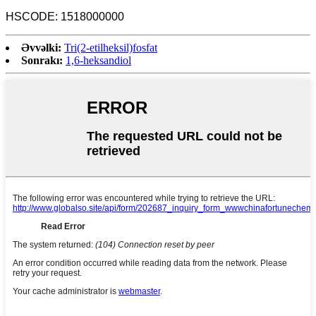
HSCODE: 1518000000
Əvvəlki:
Tri(2-etilheksil)fosfat
Sonrakı:
1,6-heksandiol