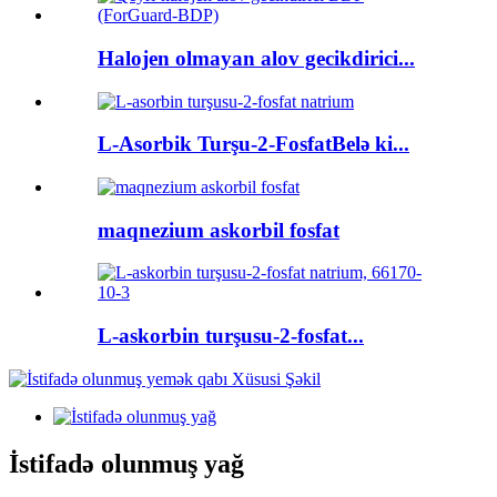
Halojen olmayan alov gecikdirici...
L-Asorbik Turşu-2-FosfatBelə ki...
maqnezium askorbil fosfat
L-askorbin turşusu-2-fosfat...
İstifadə olunmuş yağ