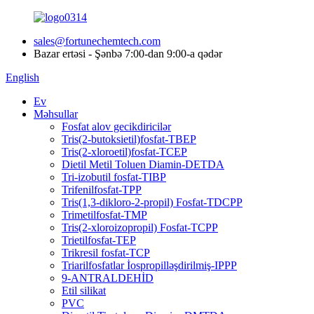
sales@fortunechemtech.com
Bazar ertəsi - Şənbə 7:00-dan 9:00-a qədər
English
Ev
Məhsullar
Fosfat alov gecikdiricilər
Tris(2-butoksietil)fosfat-TBEP
Tris(2-xloroetil)fosfat-TCEP
Dietil Metil Toluen Diamin-DETDA
Tri-izobutil fosfat-TIBP
Trifenilfosfat-TPP
Tris(1,3-dikloro-2-propil) Fosfat-TDCPP
Trimetilfosfat-TMP
Tris(2-xloroizopropil) Fosfat-TCPP
Trietilfosfat-TEP
Trikresil fosfat-TCP
Triarilfosfatlar İospropilləşdirilmiş-IPPP
9-ANTRALDEHİD
Etil silikat
PVC