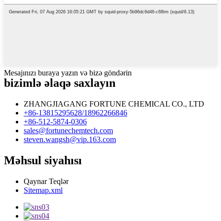
Mesajınızı buraya yazın və bizə göndərin
bizimlə əlaqə saxlayın
ZHANGJIAGANG FORTUNE CHEMICAL CO., LTD
+86-13815295628/18962266846
+86-512-5874-0306
sales@fortunechemtech.com
steven.wangsh@vip.163.com
Məhsul siyahısı
Qaynar Teqlər
Sitemap.xml