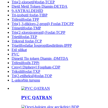
Tris(2-xloroetil)fosfat-TCEP
Dietil Metil Toluen Diamin-DETDA
9-ANTRALDEHİD
Tri-izobutil fosfat-TIBP
Trifenilfosfat-TPP
Tris(1,3-dikloro-2-propil) Fosfat-TDCPP
Trimetilfosfat-TMP
Tris(2-xloroizopropil) Fosfat-TCPP
Trietilfosfat-TEP
Trikresil fosfat-TCP
Triarilfosfatlar İospropilləşdirilmiş-IPPP
Etil silikat
PVC
Dimetil Tio toluen Diamin -DMTDA
Trifenilfosfit-TPPi
Cresyl Diphenyl Fosphate-CDP
Triksililfosfat-TXP
Tri(2-etilheksil)fosfat-TOP
L-askorbin turşusu
PVC QATRAN