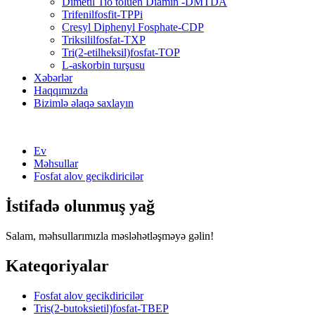
Dimetil Tio toluen Diamin -DMTDA
Trifenilfosfit-TPPi
Cresyl Diphenyl Fosphate-CDP
Triksililfosfat-TXP
Tri(2-etilheksil)fosfat-TOP
L-askorbin turşusu
Xəbərlər
Haqqımızda
Bizimlə əlaqə saxlayın
Ev
Məhsullar
Fosfat alov gecikdiricilər
İstifadə olunmuş yağ
Salam, məhsullarımızla məsləhətləşməyə gəlin!
Kateqoriyalar
Fosfat alov gecikdiricilər
Tris(2-butoksietil)fosfat-TBEP