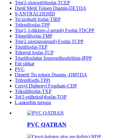
Tris(2-xloroetil)fosfat-TCEP
Dietil Metil Toluen Diamin-DETDA
9-ANTRALDEHİD
Tri-izobutil fosfat-TIBP
Trifenilfosfat-TPP
Tris(1,3-dikloro-2-propil) Fosfat-TDCPP
Trimetilfosfat-TMP
Tris(2-xloroizopropil) Fosfat-TCPP
Trietilfosfat-TEP
Trikresil fosfat-TCP
Triarilfosfatlar İospropilləşdirilmiş-IPPP
Etil silikat
PVC
Dimetil Tio toluen Diamin -DMTDA
Trifenilfosfit-TPPi
Cresyl Diphenyl Fosphate-CDP
Triksililfosfat-TXP
Tri(2-etilheksil)fosfat-TOP
L-askorbin turşusu
PVC QATRAN