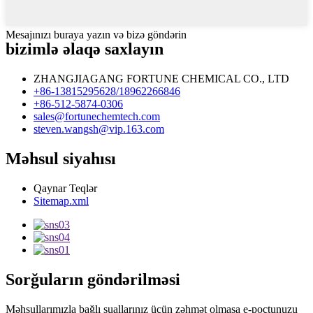
Mesajınızı buraya yazın və bizə göndərin
bizimlə əlaqə saxlayın
ZHANGJIAGANG FORTUNE CHEMICAL CO., LTD
+86-13815295628/18962266846
+86-512-5874-0306
sales@fortunechemtech.com
steven.wangsh@vip.163.com
Məhsul siyahısı
Qaynar Teqlər
Sitemap.xml
Sorğuların göndərilməsi
Məhsullarımızla bağlı suallarınız üçün zəhmət olmasa e-poçtunuzu