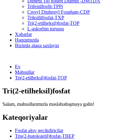
Dimetil Tio toluen Diamin -DMTDA
Trifenilfosfit-TPPi
Cresyl Diphenyl Fosphate-CDP
Triksililfosfat-TXP
Tri(2-etilheksil)fosfat-TOP
L-askorbin turşusu
Xəbərlər
Haqqımızda
Bizimlə əlaqə saxlayın
Ev
Məhsullar
Tri(2-etilheksil)fosfat-TOP
Tri(2-etilheksil)fosfat
Salam, məhsullarımızla məsləhətləşməyə gəlin!
Kateqoriyalar
Fosfat alov gecikdiricilər
Tris(2-butoksietil)fosfat-TBEP