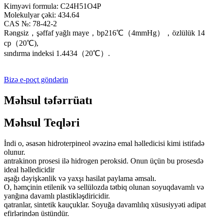
Kimyəvi formula: C24H51O4P
Molekulyar çəki: 434.64
CAS №: 78-42-2
Rəngsiz，şəffaf yağlı maye，bp216℃（4mmHg），özlülük 14
cp（20℃),
sındırma indeksi 1.4434（20℃）.
Bizə e-poçt göndərin
Məhsul təfərrüatı
Məhsul Teqləri
İndi o, əsasən hidroterpineol əvəzinə emal həlledicisi kimi istifadə
olunur.
antrakinon prosesi ilə hidrogen peroksid. Onun üçün bu prosesdə
ideal həlledicidir
aşağı dəyişkənlik və yaxşı hasilat paylama əmsalı.
O, həmçinin etilenik və sellülozda tətbiq olunan soyuqdavamlı və
yanğına davamlı plastikləşdiricidir.
qatranlar, sintetik kauçuklar. Soyuğa davamlılıq xüsusiyyəti adipat
efirlərindən üstündür.