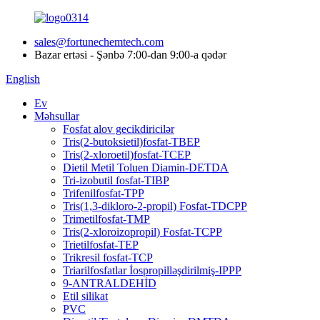
sales@fortunechemtech.com
Bazar ertəsi - Şənbə 7:00-dan 9:00-a qədər
English
Ev
Məhsullar
Fosfat alov gecikdiricilər
Tris(2-butoksietil)fosfat-TBEP
Tris(2-xloroetil)fosfat-TCEP
Dietil Metil Toluen Diamin-DETDA
Tri-izobutil fosfat-TIBP
Trifenilfosfat-TPP
Tris(1,3-dikloro-2-propil) Fosfat-TDCPP
Trimetilfosfat-TMP
Tris(2-xloroizopropil) Fosfat-TCPP
Trietilfosfat-TEP
Trikresil fosfat-TCP
Triarilfosfatlar İospropilləşdirilmiş-IPPP
9-ANTRALDEHİD
Etil silikat
PVC