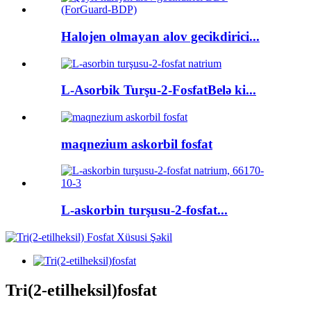
Halojen olmayan alov gecikdirici...
L-Asorbik Turşu-2-FosfatBelə ki...
maqnezium askorbil fosfat
L-askorbin turşusu-2-fosfat...
Tri(2-etilheksil)fosfat