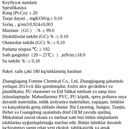
Keyfiyyət standartı
Spesifikasiya
Rəng (Pt-Co): ≤ 20
Turşu dəyəri，mgKOH/g:≤ 0,10
Sıxlıq，g/sm3:0,924±0,003
Məzmun（GC） :％ ≥ 99.0
Dioktilfosfat tərkibi (GC) ％ :≤ 0.10
Oktanolun tərkibi (GC) ％: ≤ 0,10
Parlama nöqtəsi ℃: ≥ 192
Səth gərginliyi（20～25℃））,mN/m:≥18.0
Su tərkibi ％: ≤ 0,10
Paket: xalis çəki 180 kq/sinklənmiş baraban
Zhangjiagang Fortune Chemical Co., Ltd, Zhangjiagang şəhərində
yerləşən 2013-cü ildə qurulmuşdur, fosfor alov gecikdirici və
plastifikator, PU elastomer və Etil Silikat istehsalı və satışı üzrə
ixtisaslaşmışdır. Məhsullarımız PVC, PU köpük, sprey poliurea suya
davamlı materiallar, istilik izolyasiya materialları, yapışqan, örtüklər
və kauçuklarda geniş istifadə olunur. Biz Liaoning, Jiangsu, Tianjin,
Hebei və Guangdong əyalətində dörd OEM zavodu qurduq.
Mükəmməl zavod ekranı və istehsal xətti bizi bütün müştərilərin
tələblərinə uyğunlaşdırmağa məcbur edir. Bütün fabriklər davamlı
təchizatımızı təmin edən yeni ekoloji, təhlükəsizlik və əmək