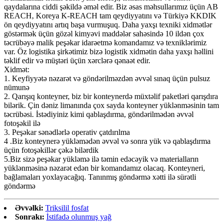
qaydalarına ciddi şəkildə əməl edir. Biz əsas məhsullarımız üçün AB
REACH, Koreya K-REACH tam qeydiyyatını və Türkiyə KKDIK
ön qeydiyyatını artıq başa vurmuşuq. Daha yaxşı texniki xidmətlər
göstərmək üçün gözəl kimyəvi maddələr sahəsində 10 ildən çox
təcrübəyə malik peşəkar idarəetmə komandamız və texniklərimiz
var. Öz logistika şirkətimiz bizə logistik xidmətin daha yaxşı həllini
təklif edir və müştəri üçün xərclərə qənaət edir.
Xidmət:
1. Keyfiyyətə nəzarət və göndərilməzdən əvvəl sınaq üçün pulsuz
nümunə
2. Qarışıq konteyner, biz bir konteynerdə müxtəlif paketləri qarışdıra
bilərik. Çin dəniz limanında çox sayda konteyner yüklənməsinin tam
təcrübəsi. İstədiyiniz kimi qablaşdırma, göndərilmədən əvvəl
fotoşəkil ilə
3. Peşəkar sənədlərlə operativ çatdırılma
4 .Biz konteynerə yükləmədən əvvəl və sonra yük və qablaşdırma
üçün fotoşəkillər çəkə bilərdik
5.Biz sizə peşəkar yükləmə ilə təmin edəcəyik və materialların
yüklənməsinə nəzarət edən bir komandamız olacaq. Konteyneri,
bağlamaları yoxlayacağıq. Tanınmış göndərmə xətti ilə sürətli
göndərmə
Əvvəlki:
Triksilil fosfat
Sonrakı:
İstifadə olunmuş yağ