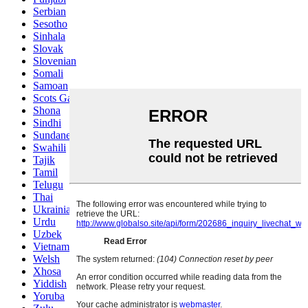
Serbian
Sesotho
Sinhala
Slovak
Slovenian
Somali
Samoan
Scots Gaelic
Shona
Sindhi
Sundanese
Swahili
Tajik
Tamil
Telugu
Thai
Ukrainian
Urdu
Uzbek
Vietnamese
Welsh
Xhosa
Yiddish
Yoruba