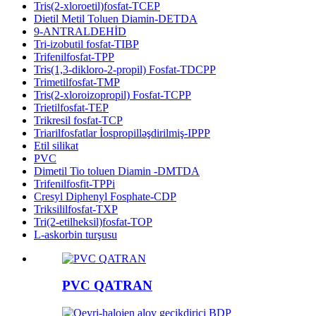
Tris(2-xloroetil)fosfat-TCEP
Dietil Metil Toluen Diamin-DETDA
9-ANTRALDEHİD
Tri-izobutil fosfat-TIBP
Trifenilfosfat-TPP
Tris(1,3-dikloro-2-propil) Fosfat-TDCPP
Trimetilfosfat-TMP
Tris(2-xloroizopropil) Fosfat-TCPP
Trietilfosfat-TEP
Trikresil fosfat-TCP
Triarilfosfatlar İospropilləşdirilmiş-IPPP
Etil silikat
PVC
Dimetil Tio toluen Diamin -DMTDA
Trifenilfosfit-TPPi
Cresyl Diphenyl Fosphate-CDP
Triksililfosfat-TXP
Tri(2-etilheksil)fosfat-TOP
L-askorbin turşusu
PVC QATRAN