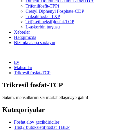
Dimetil Tio toluen Diamin -DMTDA
Trifenilfosfit-TPPi
Cresyl Diphenyl Fosphate-CDP
Triksililfosfat-TXP
Tri(2-etilheksil)fosfat-TOP
L-askorbin turşusu
Xəbərlər
Haqqımızda
Bizimlə əlaqə saxlayın
Ev
Məhsullar
Trikresil fosfat-TCP
Trikresil fosfat-TCP
Salam, məhsullarımızla məsləhətləşməyə gəlin!
Kateqoriyalar
Fosfat alov gecikdiricilər
Tris(2-butoksietil)fosfat-TBEP