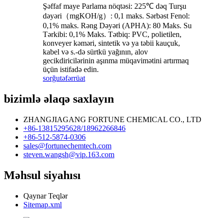
Şəffaf maye Parlama nöqtəsi: 225℃ dəq Turşu
dəyəri（mgKOH/g）: 0,1 maks. Sərbəst Fenol:
0,1% maks. Rəng Dəyəri (APHA): 80 Maks. Su
Tərkibi: 0,1% Maks. Tətbiq: PVC, polietilen,
konveyer kəməri, sintetik və ya təbii kauçuk,
kabel və s.-də sürtkü yağının, alov
gecikdiricilərinin aşınma müqavimətini artırmaq
üçün istifadə edin.
sorğu
təfərrüat
bizimlə əlaqə saxlayın
ZHANGJIAGANG FORTUNE CHEMICAL CO., LTD
+86-13815295628/18962266846
+86-512-5874-0306
sales@fortunechemtech.com
steven.wangsh@vip.163.com
Məhsul siyahısı
Qaynar Teqlər
Sitemap.xml