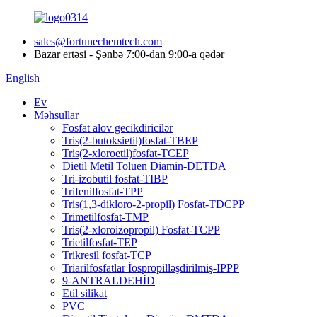
sales@fortunechemtech.com
Bazar ertəsi - Şənbə 7:00-dan 9:00-a qədər
English
Ev
Məhsullar
Fosfat alov gecikdiricilər
Tris(2-butoksietil)fosfat-TBEP
Tris(2-xloroetil)fosfat-TCEP
Dietil Metil Toluen Diamin-DETDA
Tri-izobutil fosfat-TIBP
Trifenilfosfat-TPP
Tris(1,3-dikloro-2-propil) Fosfat-TDCPP
Trimetilfosfat-TMP
Tris(2-xloroizopropil) Fosfat-TCPP
Trietilfosfat-TEP
Trikresil fosfat-TCP
Triarilfosfatlar İospropilləşdirilmiş-IPPP
9-ANTRALDEHİD
Etil silikat
PVC