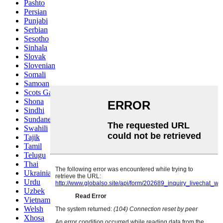
Pashto
Persian
Punjabi
Serbian
Sesotho
Sinhala
Slovak
Slovenian
Somali
Samoan
Scots Gaelic
Shona
Sindhi
Sundanese
Swahili
Tajik
Tamil
Telugu
Thai
Ukrainian
Urdu
Uzbek
Vietnamese
Welsh
Xhosa