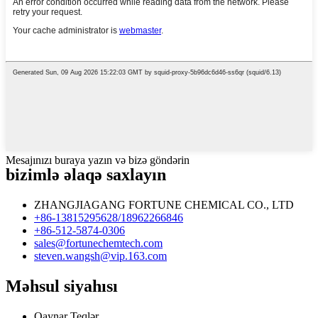
Mesajınızı buraya yazın və bizə göndərin
bizimlə əlaqə saxlayın
ZHANGJIAGANG FORTUNE CHEMICAL CO., LTD
+86-13815295628/18962266846
+86-512-5874-0306
sales@fortunechemtech.com
steven.wangsh@vip.163.com
Məhsul siyahısı
Qaynar Teqlər