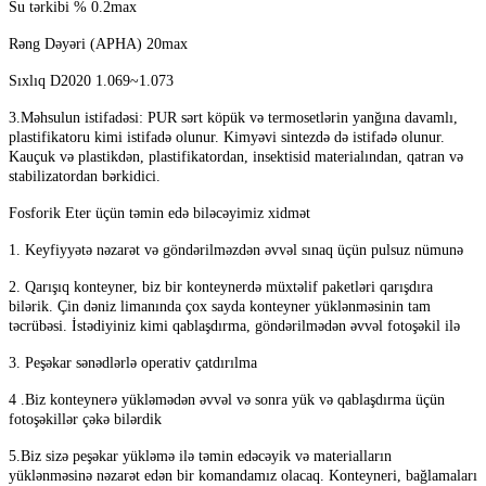
Su tərkibi % 0.2max
Rəng Dəyəri (APHA) 20max
Sıxlıq D2020 1.069~1.073
3.Məhsulun istifadəsi: PUR sərt köpük və termosetlərin yanğına davamlı,
plastifikatoru kimi istifadə olunur. Kimyəvi sintezdə də istifadə olunur.
Kauçuk və plastikdən, plastifikatordan, insektisid materialından, qatran və
stabilizatordan bərkidici.
Fosforik Eter üçün təmin edə biləcəyimiz xidmət
1. Keyfiyyətə nəzarət və göndərilməzdən əvvəl sınaq üçün pulsuz nümunə
2. Qarışıq konteyner, biz bir konteynerdə müxtəlif paketləri qarışdıra
bilərik. Çin dəniz limanında çox sayda konteyner yüklənməsinin tam
təcrübəsi. İstədiyiniz kimi qablaşdırma, göndərilmədən əvvəl fotoşəkil ilə
3. Peşəkar sənədlərlə operativ çatdırılma
4 .Biz konteynerə yükləmədən əvvəl və sonra yük və qablaşdırma üçün
fotoşəkillər çəkə bilərdik
5.Biz sizə peşəkar yükləmə ilə təmin edəcəyik və materialların
yüklənməsinə nəzarət edən bir komandamız olacaq. Konteyneri, bağlamaları