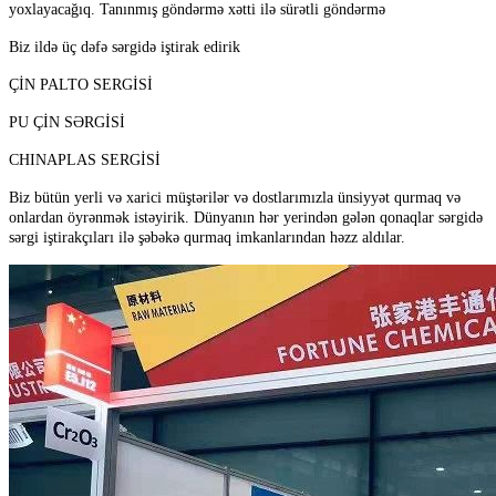
yoxlayacağıq. Tanınmış göndərmə xətti ilə sürətli göndərmə
Biz ildə üç dəfə sərgidə iştirak edirik
ÇİN PALTO SERGİSİ
PU ÇİN SƏRGİSİ
CHINAPLAS SERGİSİ
Biz bütün yerli və xarici müştərilər və dostlarımızla ünsiyyət qurmaq və
onlardan öyrənmək istəyirik. Dünyanın hər yerindən gələn qonaqlar sərgidə
sərgi iştirakçıları ilə şəbəkə qurmaq imkanlarından həzz aldılar.