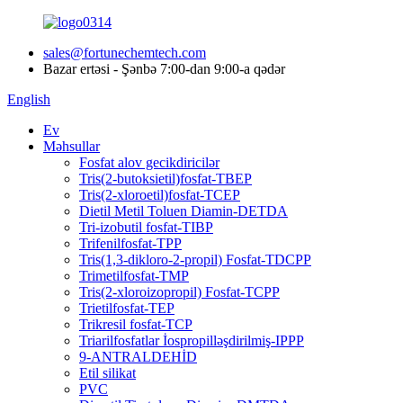
sales@fortunechemtech.com
Bazar ertəsi - Şənbə 7:00-dan 9:00-a qədər
English
Ev
Məhsullar
Fosfat alov gecikdiricilər
Tris(2-butoksietil)fosfat-TBEP
Tris(2-xloroetil)fosfat-TCEP
Dietil Metil Toluen Diamin-DETDA
Tri-izobutil fosfat-TIBP
Trifenilfosfat-TPP
Tris(1,3-dikloro-2-propil) Fosfat-TDCPP
Trimetilfosfat-TMP
Tris(2-xloroizopropil) Fosfat-TCPP
Trietilfosfat-TEP
Trikresil fosfat-TCP
Triarilfosfatlar İospropilləşdirilmiş-IPPP
9-ANTRALDEHİD
Etil silikat
PVC