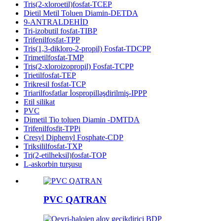
Tris(2-xloroetil)fosfat-TCEP
Dietil Metil Toluen Diamin-DETDA
9-ANTRALDEHİD
Tri-izobutil fosfat-TIBP
Trifenilfosfat-TPP
Tris(1,3-dikloro-2-propil) Fosfat-TDCPP
Trimetilfosfat-TMP
Tris(2-xloroizopropil) Fosfat-TCPP
Trietilfosfat-TEP
Trikresil fosfat-TCP
Triarilfosfatlar İospropilləşdirilmiş-IPPP
Etil silikat
PVC
Dimetil Tio toluen Diamin -DMTDA
Trifenilfosfit-TPPi
Cresyl Diphenyl Fosphate-CDP
Triksililfosfat-TXP
Tri(2-etilheksil)fosfat-TOP
L-askorbin turşusu
PVC QATRAN