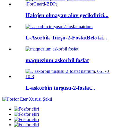
Halojen olmayan alov gecikdirici...
L-Asorbik Turşu-2-FosfatBelə ki...
maqnezium askorbil fosfat
L-askorbin turşusu-2-fosfat...