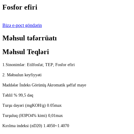
Fosfor efiri
Bizə e-poçt göndərin
Məhsul təfərrüatı
Məhsul Teqləri
1.Sinonimlər: Etilfosfat; TEP; Fosfor efiri
2. Məhsulun keyfiyyəti
Maddələr İndeks Görünüş Akromatik şəffaf maye
Təhlil % 99,5 dəq
Turşu dəyəri (mgKOH/g) 0.05max
Turşuluq (H3PO4% kimi) 0,01max
Kırılma indeksi (nD20) 1.4050~1.4070