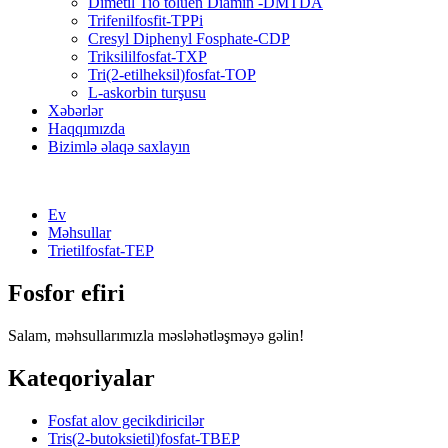
Dimetil Tio toluen Diamin -DMTDA
Trifenilfosfit-TPPi
Cresyl Diphenyl Fosphate-CDP
Triksililfosfat-TXP
Tri(2-etilheksil)fosfat-TOP
L-askorbin turşusu
Xəbərlər
Haqqımızda
Bizimlə əlaqə saxlayın
Ev
Məhsullar
Trietilfosfat-TEP
Fosfor efiri
Salam, məhsullarımızla məsləhətləşməyə gəlin!
Kateqoriyalar
Fosfat alov gecikdiricilər
Tris(2-butoksietil)fosfat-TBEP