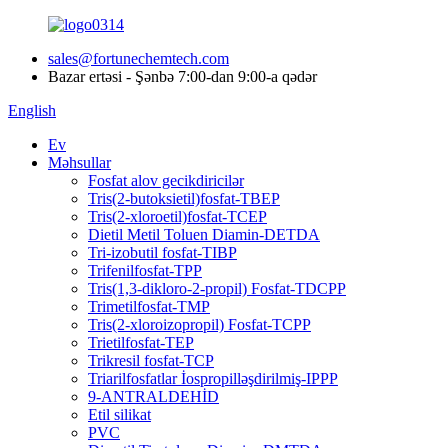
sales@fortunechemtech.com
Bazar ertəsi - Şənbə 7:00-dan 9:00-a qədər
English
Ev
Məhsullar
Fosfat alov gecikdiricilər
Tris(2-butoksietil)fosfat-TBEP
Tris(2-xloroetil)fosfat-TCEP
Dietil Metil Toluen Diamin-DETDA
Tri-izobutil fosfat-TIBP
Trifenilfosfat-TPP
Tris(1,3-dikloro-2-propil) Fosfat-TDCPP
Trimetilfosfat-TMP
Tris(2-xloroizopropil) Fosfat-TCPP
Trietilfosfat-TEP
Trikresil fosfat-TCP
Triarilfosfatlar İospropilləşdirilmiş-IPPP
9-ANTRALDEHİD
Etil silikat
PVC