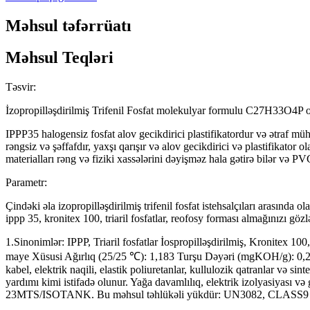
Məhsul təfərrüatı
Məhsul Teqləri
Təsvir:
İzopropilləşdirilmiş Trifenil Fosfat molekulyar formulu C27H33O4P 
IPPP35 halogensiz fosfat alov gecikdirici plastifikatordur və ətraf mühi
rəngsiz və şəffafdır, yaxşı qarışır və alov gecikdirici və plastifikator o
materialları rəng və fiziki xassələrini dəyişməz hala gətirə bilər və PVC,
Parametr:
Çindəki əla izopropilləşdirilmiş trifenil fosfat istehsalçıları arasında
ippp 35, kronitex 100, triaril fosfatlar, reofosy forması almağınızı gözl
1.Sinonimlər: IPPP, Triaril fosfatlar İospropilləşdirilmiş, Kronitex
maye Xüsusi Ağırlıq (25/25 ℃): 1,183 Turşu Dəyəri (mgKOH/g): 0,2 
kabel, elektrik naqili, elastik poliuretanlar, kullulozik qatranlar və 
yardımı kimi istifadə olunur. Yağa davamlılıq, elektrik izolyasiy
23MTS/ISOTANK. Bu məhsul təhlükəli yükdür: UN3082, CLASS9