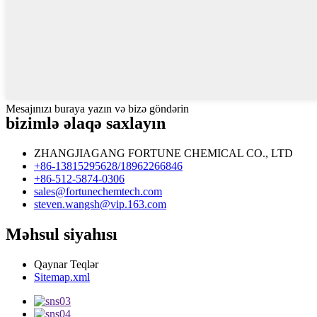
Mesajınızı buraya yazın və bizə göndərin
bizimlə əlaqə saxlayın
ZHANGJIAGANG FORTUNE CHEMICAL CO., LTD
+86-13815295628/18962266846
+86-512-5874-0306
sales@fortunechemtech.com
steven.wangsh@vip.163.com
Məhsul siyahısı
Qaynar Teqlər
Sitemap.xml