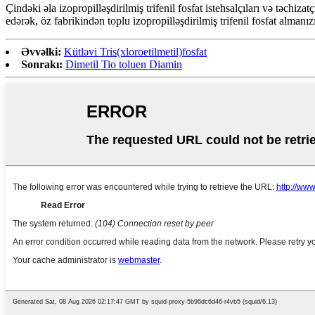
Çindəki əla izopropilləşdirilmiş trifenil fosfat istehsalçıları və təchiz
edərək, öz fabrikindən toplu izopropilləşdirilmiş trifenil fosfat almanız
Əvvəlki:
Kütləvi Tris(xloroetilmetil)fosfat
Sonrakı:
Dimetil Tio toluen Diamin