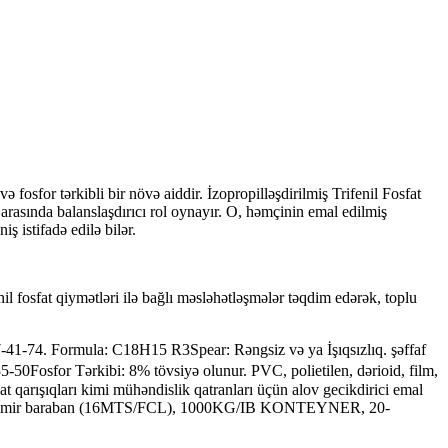
 fosfor tərkibli bir növə aiddir. İzopropilləşdirilmiş Trifenil Fosfat
tor arasında balanslaşdırıcı rol oynayır. O, həmçinin emal edilmiş
ş istifadə edilə bilər.
enil fosfat qiymətləri ilə bağlı məsləhətləşmələr təqdim edərək, toplu
37-41-74. Formula: C18H15 R3Spear: Rəngsiz və ya İşıqsızlıq. şəffaf
Fosfor Tərkibi: 8% tövsiyə olunur. PVC, polietilen, dərioid, film,
nat qarışıqları kimi mühəndislik qatranları üçün alov gecikdirici emal
 200kg/dəmir baraban (16MTS/FCL), 1000KG/IB KONTEYNER, 20-