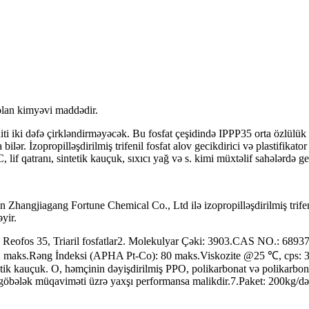
olan kimyəvi maddədir.
ti iki dəfə çirkləndirməyəcək. Bu fosfat çeşidində IPPP35 orta özlülük və
la bilər. İzopropilləşdirilmiş trifenil fosfat alov gecikdirici və plastifika
 lif qatranı, sintetik kauçuk, sıxıcı yağ və s. kimi müxtəlif sahələrdə geni
 olan Zhangjiagang Fortune Chemical Co., Ltd ilə izopropilləşdirilmiş trif
əyir.
 100, Reofos 35, Triaril fosfatlar2. Molekulyar Çəki: 3903.CAS NO.: 689
maks.Rəng İndeksi (APHA Pt-Co): 80 maks.Viskozite @25 ℃, cps: 35-50
sintetik kauçuk. O, həmçinin dəyişdirilmiş PPO, polikarbonat və polikarbo
ası və göbələk müqaviməti üzrə yaxşı performansa malikdir.7.Paket: