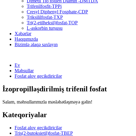
Dimetil Tio toluen Diamin -DMTDA
Trifenilfosfit-TPPi
Cresyl Diphenyl Fosphate-CDP
Triksililfosfat-TXP
Tri(2-etilheksil)fosfat-TOP
L-askorbin turşusu
Xəbərlər
Haqqımızda
Bizimlə əlaqə saxlayın
Ev
Məhsullar
Fosfat alov gecikdiricilər
İzopropilləşdirilmiş trifenil fosfat
Salam, məhsullarımızla məsləhətləşməyə gəlin!
Kateqoriyalar
Fosfat alov gecikdiricilər
Tris(2-butoksietil)fosfat-TBEP