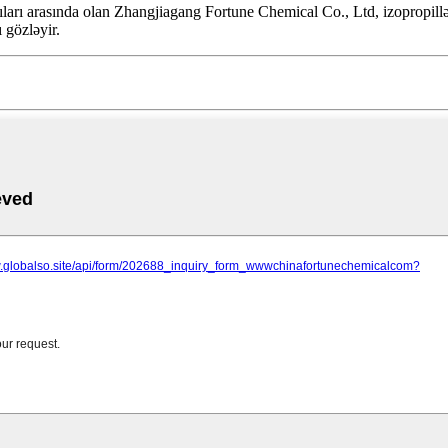
atçıları arasında olan Zhangjiagang Fortune Chemical Co., Ltd, izopropillə
ı gözləyir.