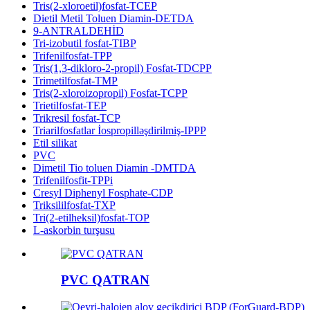
Tris(2-xloroetil)fosfat-TCEP
Dietil Metil Toluen Diamin-DETDA
9-ANTRALDEHİD
Tri-izobutil fosfat-TIBP
Trifenilfosfat-TPP
Tris(1,3-dikloro-2-propil) Fosfat-TDCPP
Trimetilfosfat-TMP
Tris(2-xloroizopropil) Fosfat-TCPP
Trietilfosfat-TEP
Trikresil fosfat-TCP
Triarilfosfatlar İospropilləşdirilmiş-IPPP
Etil silikat
PVC
Dimetil Tio toluen Diamin -DMTDA
Trifenilfosfit-TPPi
Cresyl Diphenyl Fosphate-CDP
Triksililfosfat-TXP
Tri(2-etilheksil)fosfat-TOP
L-askorbin turşusu
PVC QATRAN