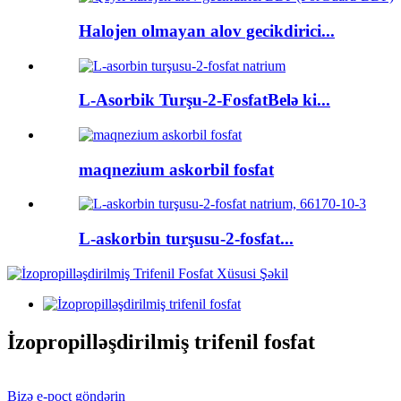
Halojen olmayan alov gecikdirici...
L-Asorbik Turşu-2-FosfatBelə ki...
maqnezium askorbil fosfat
L-askorbin turşusu-2-fosfat...
İzopropilləşdirilmiş trifenil fosfat
Bizə e-poçt göndərin